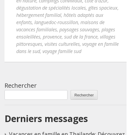
en nature
,
campings conviviaux
,
côte d'azur
,
dégustation de spécialités locales
,
gîtes spacieux
,
hébergement familial
,
hôtels adaptés aux
enfants
,
languedoc-roussillon
,
maisons de
vacances familiales
,
paysages sauvages
,
plages
ensoleillées
,
provence
,
sud de la france
,
villages
pittoresques
,
visites culturelles
,
voyage en famille
dans le sud
,
voyage famille sud
Rechercher
Rechercher
Derniers messages
Vacances en famille en Thaïlande: Découvrez