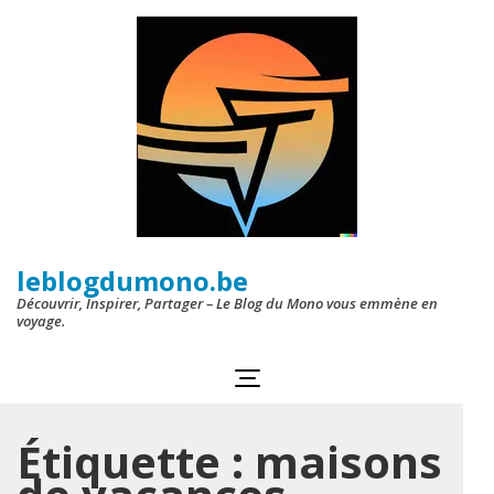
Aller
au
contenu
(Pressez
Entrée)
leblogdumono.be
Découvrir, Inspirer, Partager – Le Blog du Mono vous emmène en
voyage.
Étiquette :
maisons