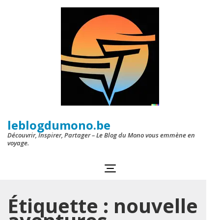
Aller
au
contenu
(Pressez
Entrée)
leblogdumono.be
Découvrir, Inspirer, Partager – Le Blog du Mono vous emmène en
voyage.
Étiquette :
nouvelle