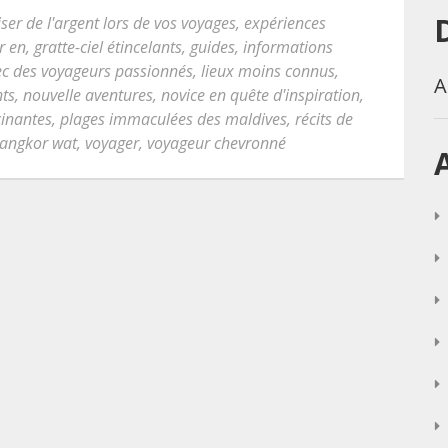
er de l'argent lors de vos voyages
,
expériences
r en
,
gratte-ciel étincelants
,
guides
,
informations
ec des voyageurs passionnés
,
lieux moins connus
,
A
nts
,
nouvelle aventures
,
novice en quête d'inspiration
,
cinantes
,
plages immaculées des maldives
,
récits de
'angkor wat
,
voyager
,
voyageur chevronné