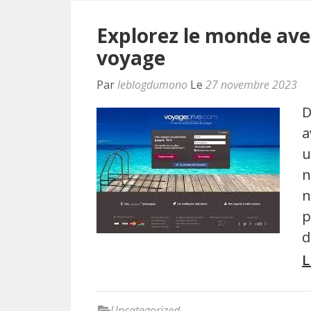
Explorez le monde avec
voyage
Par
leblogdumono
Le
27 novembre 2023
D
a
u
n
n
p
d
L
Uncategorized