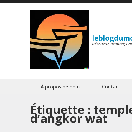
Aller
au
contenu
(Pressez
leblogdum
Entrée)
Découvrir, Inspirer, P
À propos de nous
Contact
Étiquette :
templ
d’angkor wat