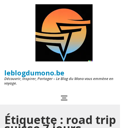
Aller
au
contenu
(Pressez
Entrée)
leblogdumono.be
Découvrir, Inspirer, Partager – Le Blog du Mono vous emmène en
voyage.
Étiquette :
road trip