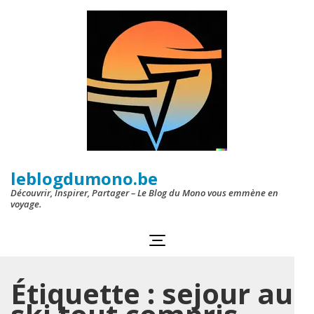
Aller
au
contenu
(Pressez
Entrée)
leblogdumono.be
Découvrir, Inspirer, Partager – Le Blog du Mono vous emmène en
voyage.
Étiquette :
sejour au