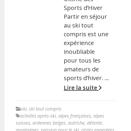
Sports d’Hiver
Partir en séjour
au ski tout
compris est une
expérience
inoubliable
pour tous les
amateurs de
sports d’hiver. …
Lire la suite
ski
,
ski tout compris
activités après-ski
,
alpes françaises
,
alpes
suisses
,
ardennes belges
,
autriche
,
détente
,
montagnes
,
passion pour le ski
,
pistes enneigées
,