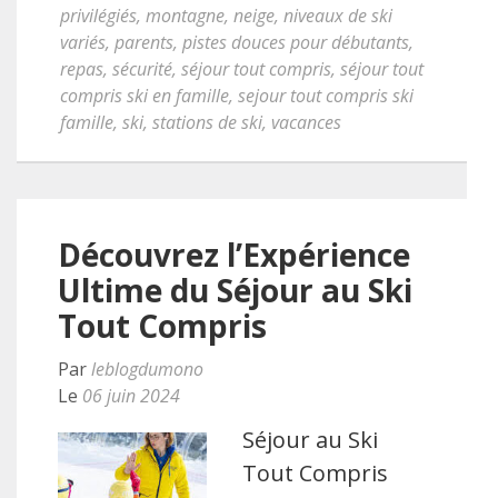
privilégiés
,
montagne
,
neige
,
niveaux de ski
variés
,
parents
,
pistes douces pour débutants
,
repas
,
sécurité
,
séjour tout compris
,
séjour tout
compris ski en famille
,
sejour tout compris ski
famille
,
ski
,
stations de ski
,
vacances
Découvrez l’Expérience
Ultime du Séjour au Ski
Tout Compris
Par
leblogdumono
Le
06 juin 2024
Séjour au Ski
Tout Compris