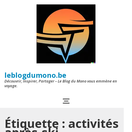
Aller
au
contenu
(Pressez
Entrée)
leblogdumono.be
Découvrir, Inspirer, Partager – Le Blog du Mono vous emmène en
voyage.
Étiquette :
activités