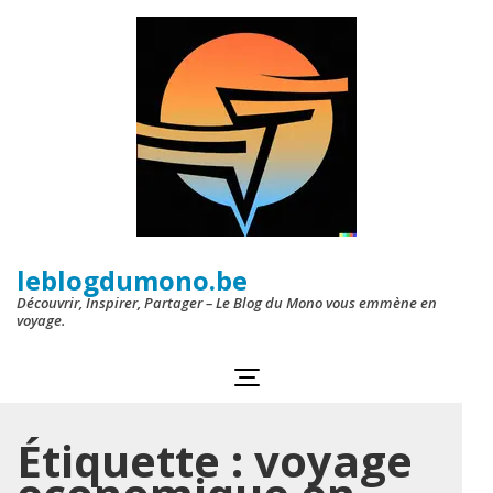
Aller
au
contenu
(Pressez
Entrée)
leblogdumono.be
Découvrir, Inspirer, Partager – Le Blog du Mono vous emmène en
voyage.
Étiquette :
voyage