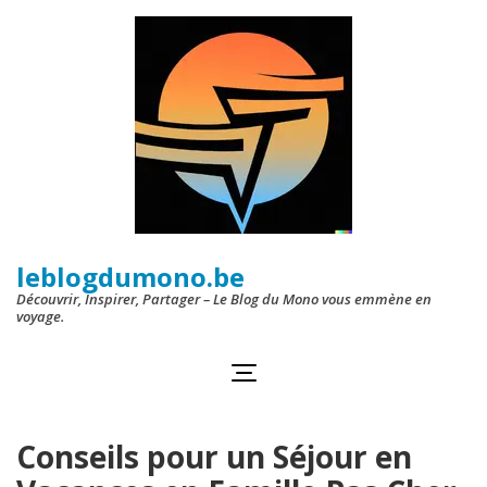
Aller
au
contenu
(Pressez
Entrée)
leblogdumono.be
Découvrir, Inspirer, Partager – Le Blog du Mono vous emmène en
voyage.
Conseils pour un Séjour en