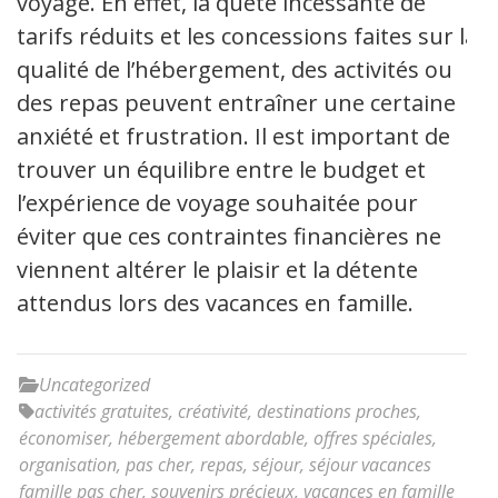
voyage. En effet, la quête incessante de
tarifs réduits et les concessions faites sur la
qualité de l’hébergement, des activités ou
des repas peuvent entraîner une certaine
anxiété et frustration. Il est important de
trouver un équilibre entre le budget et
l’expérience de voyage souhaitée pour
éviter que ces contraintes financières ne
viennent altérer le plaisir et la détente
attendus lors des vacances en famille.
Uncategorized
activités gratuites
,
créativité
,
destinations proches
,
économiser
,
hébergement abordable
,
offres spéciales
,
organisation
,
pas cher
,
repas
,
séjour
,
séjour vacances
famille pas cher
,
souvenirs précieux
,
vacances en famille