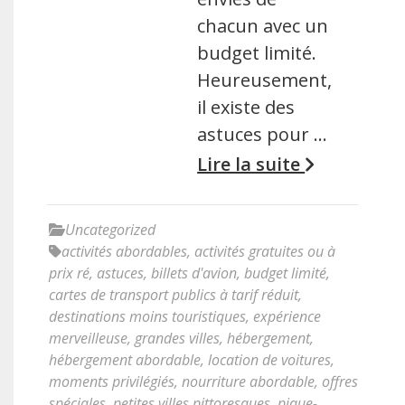
chacun avec un
budget limité.
Heureusement,
il existe des
astuces pour …
Lire la suite
Uncategorized
activités abordables
,
activités gratuites ou à
prix ré
,
astuces
,
billets d'avion
,
budget limité
,
cartes de transport publics à tarif réduit
,
destinations moins touristiques
,
expérience
merveilleuse
,
grandes villes
,
hébergement
,
hébergement abordable
,
location de voitures
,
moments privilégiés
,
nourriture abordable
,
offres
spéciales
,
petites villes pittoresques
,
pique-