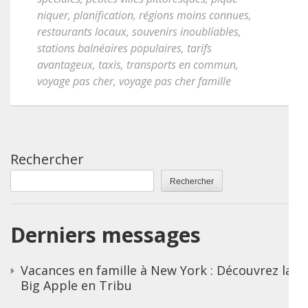
niquer
,
planification
,
régions moins connues
,
restaurants locaux
,
souvenirs inoubliables
,
stations balnéaires populaires
,
tarifs
avantageux
,
taxis
,
transports en commun
,
voyage pas cher
,
voyage pas cher famille
Rechercher
Rechercher
Derniers messages
Vacances en famille à New York : Découvrez la
Big Apple en Tribu