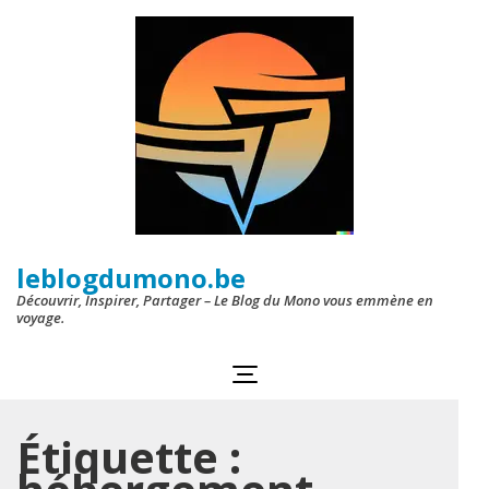
Aller
au
contenu
(Pressez
Entrée)
leblogdumono.be
Découvrir, Inspirer, Partager – Le Blog du Mono vous emmène en
voyage.
Étiquette :