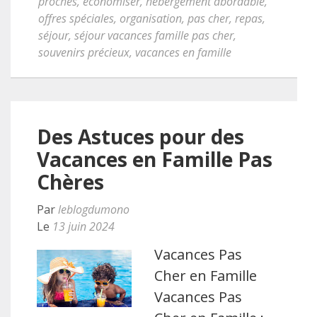
proches
,
économiser
,
hébergement abordable
,
offres spéciales
,
organisation
,
pas cher
,
repas
,
séjour
,
séjour vacances famille pas cher
,
souvenirs précieux
,
vacances en famille
Des Astuces pour des
Vacances en Famille Pas
Chères
Par
leblogdumono
Le
13 juin 2024
Vacances Pas
Cher en Famille
Vacances Pas