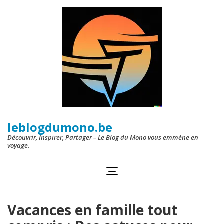
Aller
au
contenu
(Pressez
Entrée)
leblogdumono.be
Découvrir, Inspirer, Partager – Le Blog du Mono vous emmène en
voyage.
Vacances en famille tout