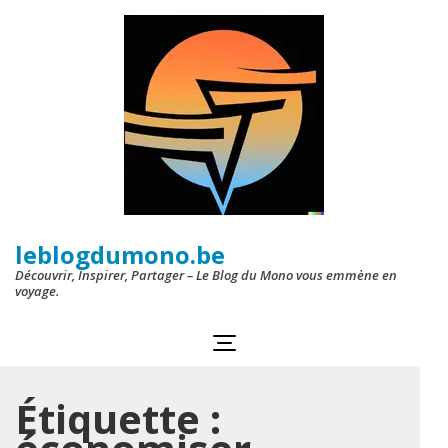
Aller
au
contenu
(Pressez
Entrée)
leblogdumono.be
Découvrir, Inspirer, Partager – Le Blog du Mono vous emmène en
voyage.
Étiquette :