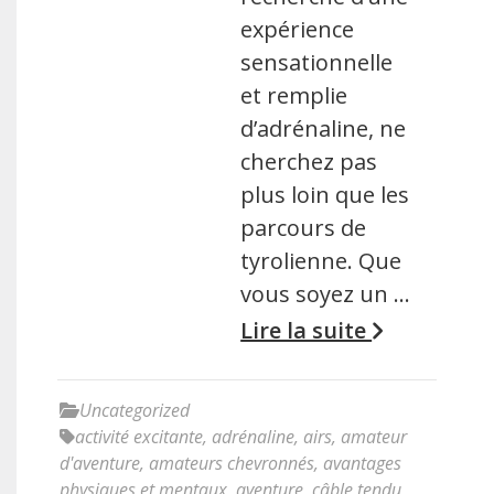
expérience
sensationnelle
et remplie
d’adrénaline, ne
cherchez pas
plus loin que les
parcours de
tyrolienne. Que
vous soyez un …
Lire la suite
Uncategorized
activité excitante
,
adrénaline
,
airs
,
amateur
d'aventure
,
amateurs chevronnés
,
avantages
physiques et mentaux
,
aventure
,
câble tendu
,