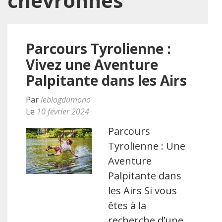
chevronnés
Parcours Tyrolienne :
Vivez une Aventure
Palpitante dans les Airs
Par
leblogdumono
Le
10 février 2024
Parcours
Tyrolienne : Une
Aventure
Palpitante dans
les Airs Si vous
êtes à la
recherche d’une