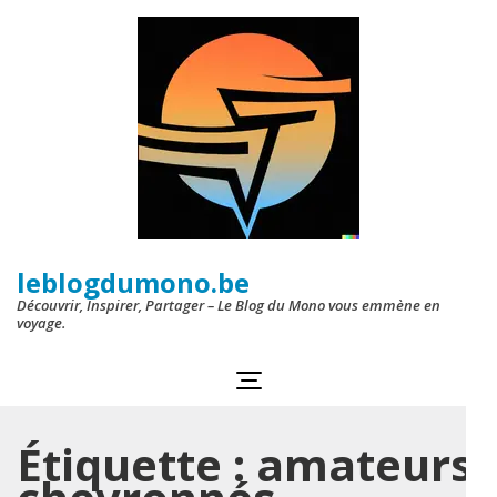
Aller
au
contenu
(Pressez
Entrée)
leblogdumono.be
Découvrir, Inspirer, Partager – Le Blog du Mono vous emmène en
voyage.
Étiquette :
amateurs