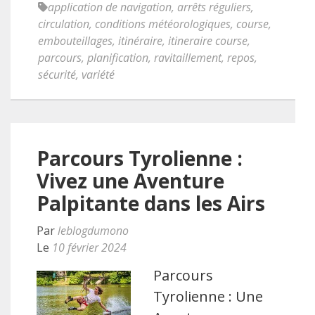
application de navigation
,
arrêts réguliers
,
circulation
,
conditions météorologiques
,
course
,
embouteillages
,
itinéraire
,
itineraire course
,
parcours
,
planification
,
ravitaillement
,
repos
,
sécurité
,
variété
Parcours Tyrolienne :
Vivez une Aventure
Palpitante dans les Airs
Par
leblogdumono
Le
10 février 2024
Parcours
Tyrolienne : Une