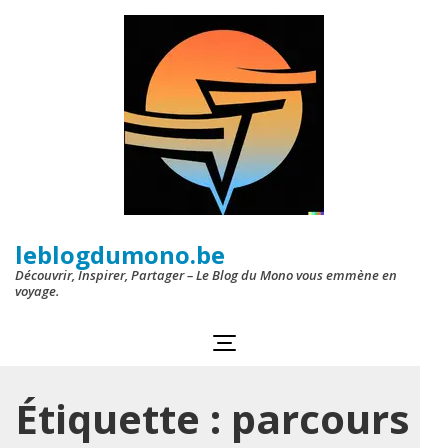
Aller
au
contenu
(Pressez
Entrée)
leblogdumono.be
Découvrir, Inspirer, Partager – Le Blog du Mono vous emmène en
voyage.
Étiquette :
parcours