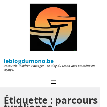
Aller
au
contenu
(Pressez
Entrée)
leblogdumono.be
Découvrir, Inspirer, Partager – Le Blog du Mono vous emmène en
voyage.
Étiquette :
parcours