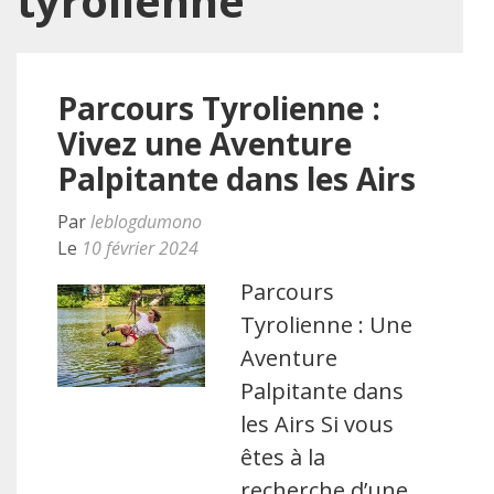
tyrolienne
Parcours Tyrolienne :
Vivez une Aventure
Palpitante dans les Airs
Par
leblogdumono
Le
10 février 2024
Parcours
Tyrolienne : Une
Aventure
Palpitante dans
les Airs Si vous
êtes à la
recherche d’une