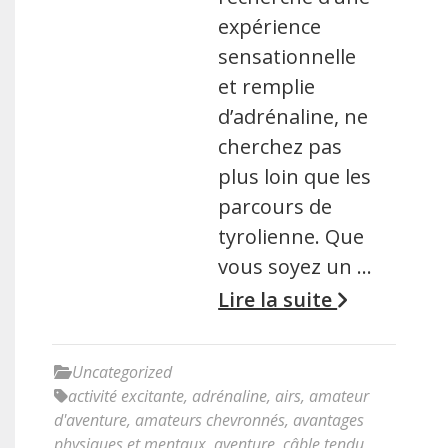
expérience
sensationnelle
et remplie
d’adrénaline, ne
cherchez pas
plus loin que les
parcours de
tyrolienne. Que
vous soyez un …
Lire la suite
Uncategorized
activité excitante
,
adrénaline
,
airs
,
amateur
d'aventure
,
amateurs chevronnés
,
avantages
physiques et mentaux
,
aventure
,
câble tendu
,