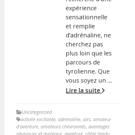
expérience
sensationnelle
et remplie
d’adrénaline, ne
cherchez pas
plus loin que les
parcours de
tyrolienne. Que
vous soyez un …
Lire la suite
Uncategorized
activité excitante
,
adrénaline
,
airs
,
amateur
d'aventure
,
amateurs chevronnés
,
avantages
physiques et mentaux
,
aventure
,
câble tendu
,