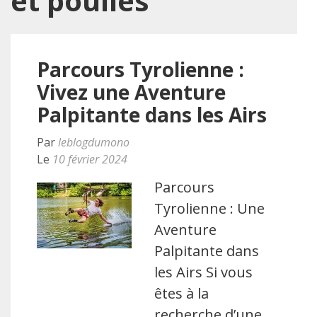
et poulies
Parcours Tyrolienne :
Vivez une Aventure
Palpitante dans les Airs
Par
leblogdumono
Le
10 février 2024
Parcours
Tyrolienne : Une
Aventure
Palpitante dans
les Airs Si vous
êtes à la
recherche d’une