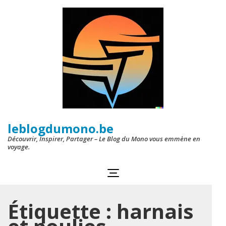
Aller
au
contenu
(Pressez
Entrée)
leblogdumono.be
Découvrir, Inspirer, Partager – Le Blog du Mono vous emmène en
voyage.
Étiquette :
harnais