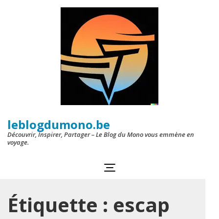
Aller
au
contenu
(Pressez
Entrée)
leblogdumono.be
Découvrir, Inspirer, Partager – Le Blog du Mono vous emmène en
voyage.
Étiquette :
escap