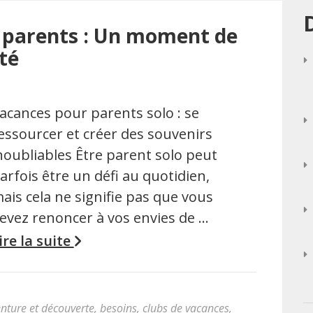
r parents : Un moment de
té
acances pour parents solo : se
essourcer et créer des souvenirs
noubliables Être parent solo peut
arfois être un défi au quotidien,
ais cela ne signifie pas que vous
evez renoncer à vos envies de …
ire la suite
nture et découverte
,
besoins
,
clubs de vacances
,