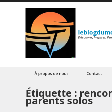
Aller
au
contenu
(Pressez
leblogdum
Entrée)
Découvrir, Inspirer, P
À propos de nous
Contact
Étiquette :
rencon
parents solos