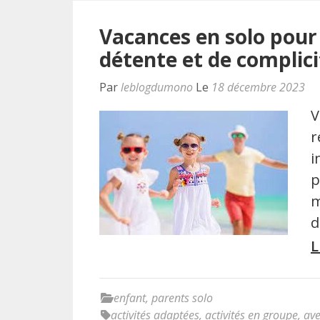
Vacances en solo pou
détente et de complici
Par
leblogdumono
Le
18 décembre 2023
V
r
i
p
m
d
L
enfant
,
parents solo
activités adaptées
,
activités en groupe
,
ave