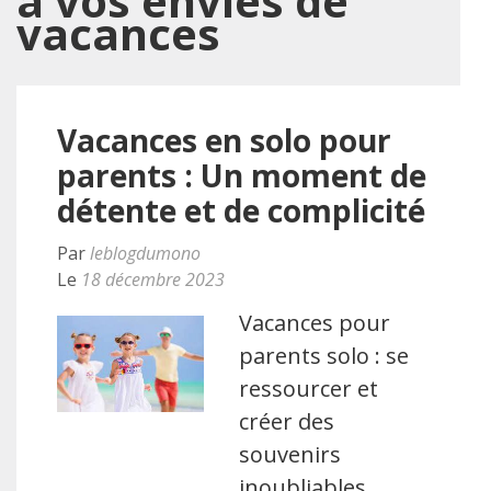
à vos envies de
vacances
Vacances en solo pour
parents : Un moment de
détente et de complicité
Par
leblogdumono
Le
18 décembre 2023
Vacances pour
parents solo : se
ressourcer et
créer des
souvenirs
inoubliables