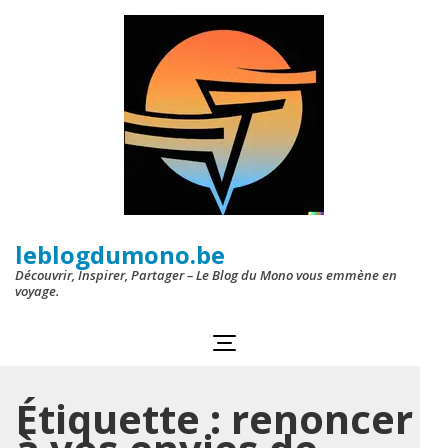
Aller
au
contenu
(Pressez
Entrée)
leblogdumono.be
Découvrir, Inspirer, Partager – Le Blog du Mono vous emmène en
voyage.
Étiquette :
renoncer