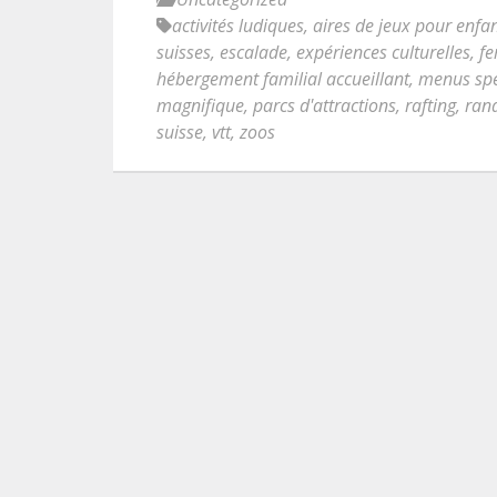
activités ludiques
,
aires de jeux pour enfa
suisses
,
escalade
,
expériences culturelles
,
fe
hébergement familial accueillant
,
menus spé
magnifique
,
parcs d'attractions
,
rafting
,
ran
suisse
,
vtt
,
zoos