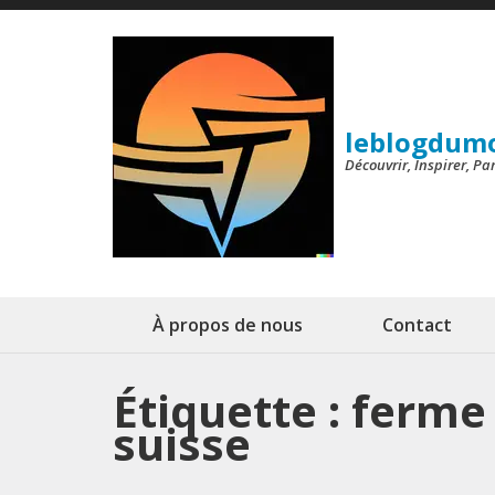
Aller
au
contenu
(Pressez
leblogdum
Entrée)
Découvrir, Inspirer, P
À propos de nous
Contact
Étiquette :
ferme 
suisse