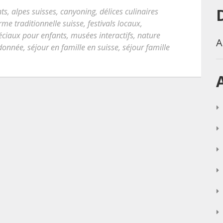
nts
,
alpes suisses
,
canyoning
,
délices culinaires
rme traditionnelle suisse
,
festivals locaux
,
ciaux pour enfants
,
musées interactifs
,
nature
A
donnée
,
séjour en famille en suisse
,
séjour famille