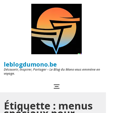
Aller
au
contenu
(Pressez
Entrée)
leblogdumono.be
Découvrir, Inspirer, Partager – Le Blog du Mono vous emmène en
voyage.
Étiquette :
menus